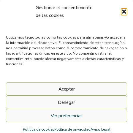
Política de cookies
Gestionar el consentimiento
de las cookies
Utilizamos tecnologías como las cookies para almacenar y/o acceder a
la información del dispositivo. El consentimiento de estas tecnologías
nos permitirá procesar datos como el comportamiento de navegación o
las identificaciones únicas en este sitio. No consentir o retirar el
Proyecto financiado por Junta de Andalucía
consentimiento, puede afectar negativamente a ciertas características y
funciones.
Aceptar
Denegar
Ver preferencias
Desarrollo web
realizado por
AICOR
Política de cookies
Política de privacidad
Aviso Legal